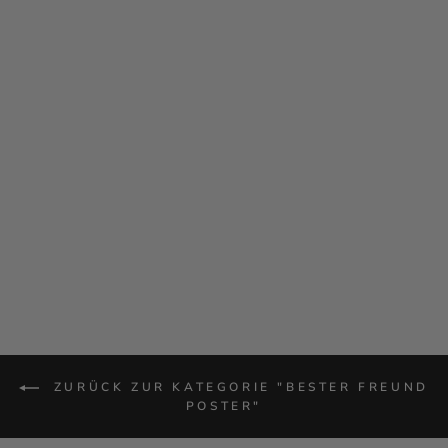
POSTER
FOTOCOLLAGE
DEFINITION
BESTER FREUND
PERSONALISIERT
Von €14,90
ZURÜCK ZUR KATEGORIE "BESTER FREUND
POSTER"