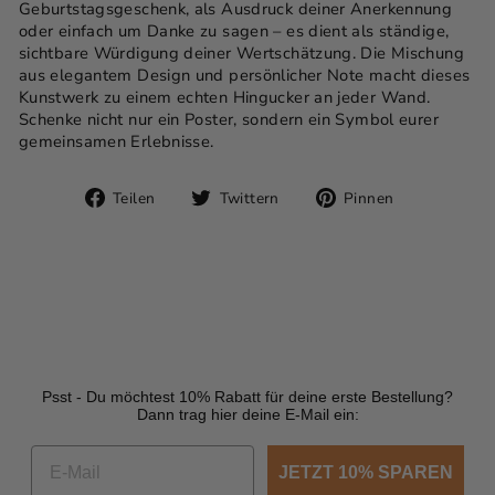
Geburtstagsgeschenk, als Ausdruck deiner Anerkennung
oder einfach um Danke zu sagen – es dient als ständige,
sichtbare Würdigung deiner Wertschätzung. Die Mischung
aus elegantem Design und persönlicher Note macht dieses
Kunstwerk zu einem echten Hingucker an jeder Wand.
Schenke nicht nur ein Poster, sondern ein Symbol eurer
gemeinsamen Erlebnisse.
Auf
Auf
Auf
Teilen
Twittern
Pinnen
Facebook
Twitter
Pinterest
teilen
twittern
pinnen
Psst - Du möchtest 10% Rabatt für deine erste Bestellung?
Dann trag hier deine E-Mail ein:
JETZT 10% SPAREN