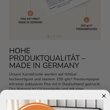
HOHE
PRODUKTQUALITÄT –
MADE IN GERMANY
Unsere Kunstdrucke werden auf fühlbar
hochwertigem und starkem 250 g/m² Premiumpapier
mit einer exklusiven Fine Art in Deutschland gedruckt.
Das Material ist UV-beständig und mit einer
hervorragenden matten Laminierung veredelt. Jedes
unserer Poster wird auf Millimeter genau produziert,
wodurch sie sich exakt in die Rahmen einfügen
lassen.