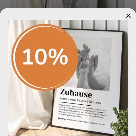
AB IN DEN RAHMEN
DAMIT!
Ein hochwertiger Rahmen aus Echtholz verleiht
deinem Poster den edlen Feinschliff. Mit 22 mm
Breite x 17 mm Tiefe umschließt der Rahmen dein
Poster in genau dem richtigen Maß und erzeugt eine
wahrhaft einzigartige Atmosphäre. In Kombination
mit einem passenden Rahmen in der Farbe
„Edelschwarz“ wird dein Poster zu einem echten