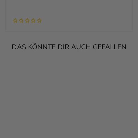
DAS KÖNNTE DIR AUCH GEFALLEN
Personalisierbar
FOTOPOSTER
DEFINITION
MECHATRONIKERI
N
PERSONALISIERT