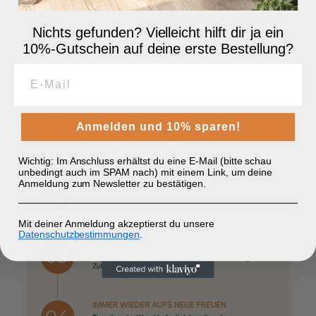
Blickfang und zieht definitiv alle Aufmerksamkeit auf
sich! Den Rahmen kannst du direkt im Produkt-
Nichts gefunden? Vielleicht hilft dir ja ein
Konfigurator zum Poster hinzufügen.
10%-Gutschein auf deine erste Bestellung?
Anmelden und 10% sparen!
Wichtig: Im Anschluss erhältst du eine E-Mail (bitte schau
unbedingt auch im SPAM nach) mit einem Link, um deine
Anmeldung zum Newsletter zu bestätigen.
Mit deiner Anmeldung akzeptierst du unsere
Datenschutzbestimmungen
.