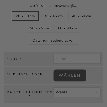
GRÖSSE
—
Größentabelle
20 x 30 cm
30 x 45 cm
40 x 60 cm
50 x 75 cm
60 x 90 cm
Datei zum Selberdrucken
NAME
*
BILD HOCHLADEN
WÄHLEN
RAHMEN HINZUFÜGEN
*